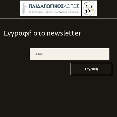
Εγγραφή στο newsletter
Email
Nam
ANNOUNCEMENT
ORGANIZING
CΟΜΜΙTΤΕΕ
PROGRAM